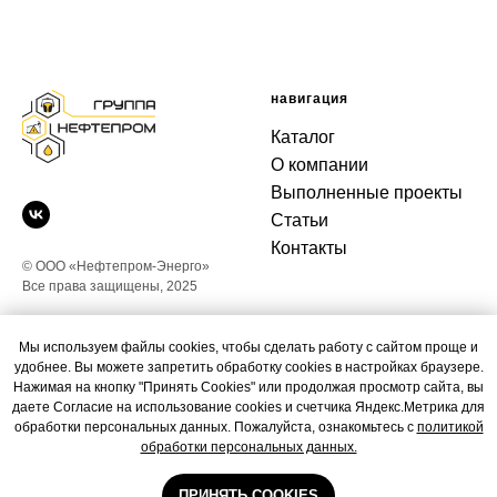
навигация
Каталог
О компании
Выполненные проекты
Статьи
Контакты
игация
© ООО «Нефтепром-Энерго»
Все права защищены, 2025
контакты
Мы используем файлы cookies, чтобы сделать работу с сайтом проще и
удобнее. Вы можете запретить обработку cookies в настройках браузере.
+7 (3412) 651-951
Нажимая на кнопку "Принять Cookies" или продолжая просмотр сайта, вы
trade@nefteprom.pro
даете Согласие на использование cookies и счетчика Яндекс.Метрика для
обработки персональных данных. Пожалуйста, ознакомьтесь с
политикой
426006, Ижевск, ул.
обработки персональных данных.
Новоажимова, 3
ПРИНЯТЬ COOKIES