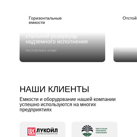
Горизонтальные
Отстой
емкости
Горизонтальный
Отсто
стальной резервуар
универ
надземного исполнения
м³
РЕСПУБЛИКА КОМИ
РЕСПУБЛИ
НАШИ КЛИЕНТЫ
Емкости и оборудование нашей компании
успешно используются на многих
предприятиях